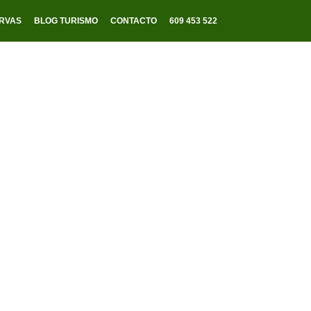
RVAS
BLOG TURISMO
CONTACTO
609 453 522